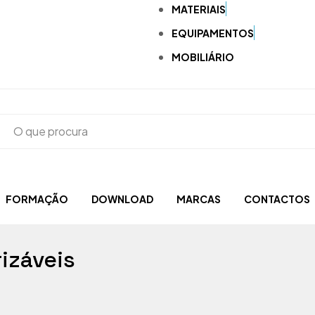
MATERIAIS
EQUIPAMENTOS
MOBILIÁRIO
FORMAÇÃO
DOWNLOAD
MARCAS
CONTACTOS
Acrílicos e Fotopolimerizáveis
rizáveis
Brocas, Escovas, Discos e Polidoras
Aspiração
CAD-CAM e Digital
Compressores