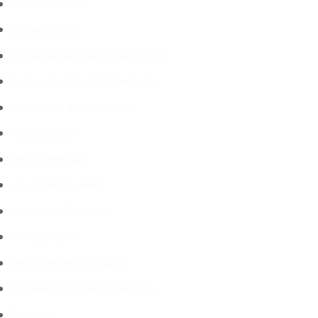
Compressores
Espatuladoras
Espátulas Elétricas E Aquec. Cera
Fornos Cerâmica E Sinterização
Fornos Pré-Aquecimento
Impressão 3D
Injeção/Flexível
Jateadores De Areia
Jateadores De Vapor
Microscópios
Micromotores E Turbinas
Perfuradoras E Seccionadoras
Polidoras