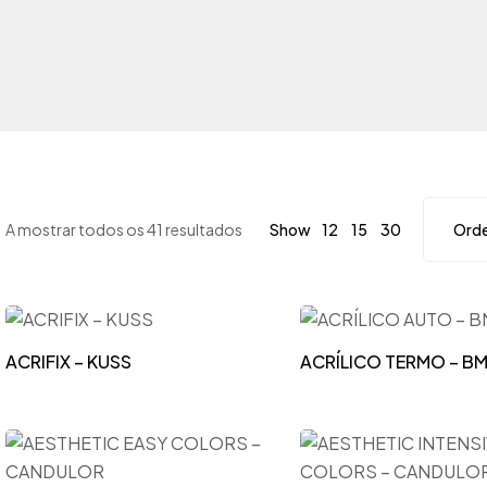
Cerâmica
Espatuladoras
CERÂMICA (OUTROS CONSUM.)
Espátulas Eléctricas e Aquecedores de Cera
Ceras
Fornos Cerâmica e Sinterização
Dentes
Fornos de Pré-Aquecimento
Flexível
Impressão 3D
A mostrar todos os 41 resultados
Show
12
15
30
Gessos
Injeção/Flexível
Impressão
Jateadores de Areia
Instrumentos e Articulação
ACRIFIX – KUSS
ACRÍLICO TERMO – B
Jateadores de Vapor
Metais, Revestimentos e Areias
Micromotores e Turbinas
Pincéis e Paletes
Microscópios
Pinos e Sistema de Modelos