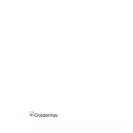
A Goldentav foi fundada em Fevereiro de 2008 para
comercializar dentes acrílicos da marca Goldent.