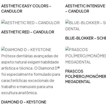
Perfuradoras e Seccionadoras
AESTHETIC EASY COLORS –
AESTHETIC INTENSIV
Polimento
CANDULOR
– CANDULOR
Polidoras
Outros Consumíveis
Polimerizadoras
AESTHETIC RED – CANDULOR
Recortadoras
BLUE-BLOKKER – SCH
Soldadoras e Fundidoras
Termomoldagem
Vibradores
FRASCOS
Outros Equipamentos
POLÍMERO/MONÓMER
MEGADENTAL
DIAMOND D – KEYSTONE