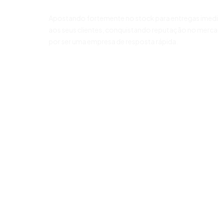
Apostando fortemente no stock para entregas imed
aos seus clientes, conquistando reputação no merc
por ser uma empresa de resposta rápida.