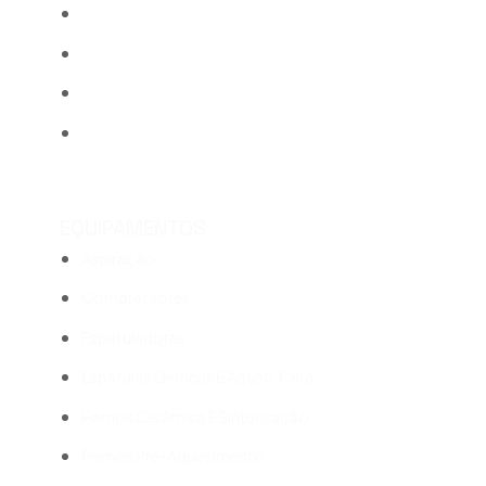
Pincéis e Paletes
Pinos e Sistema de Modelos
Polimento
Outros
EQUIPAMENTOS
Aspiração
Compressores
Espatuladoras
Espátulas Elétricas E Aquec. Cera
Fornos Cerâmica E Sinterização
Fornos Pré-Aquecimento