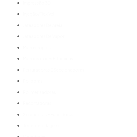
Impressão 3D
Injeção/Flexível
Jateadores De Areia
Jateadores De Vapor
Microscópios
Micromotores E Turbinas
Perfuradoras E Seccionadoras
Polidoras
Polimerizadoras
Recortadoras
Soldadoras E Fundidoras
Termomoldagem
Vibradores