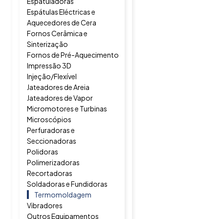
Espatuladoras
Espátulas Eléctricas e
Aquecedores de Cera
Fornos Cerâmica e
Sinterização
Fornos de Pré-Aquecimento
Impressão 3D
Injeção/Flexível
Jateadores de Areia
Jateadores de Vapor
Micromotores e Turbinas
Microscópios
Perfuradoras e
Seccionadoras
Polidoras
Polimerizadoras
Recortadoras
Soldadoras e Fundidoras
Termomoldagem
Vibradores
Outros Equipamentos