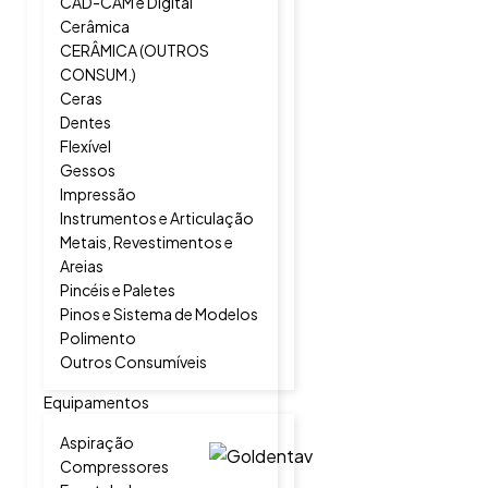
CAD-CAM e Digital
Cerâmica
CERÂMICA (OUTROS
CONSUM.)
Ceras
Dentes
Flexível
Gessos
Impressão
Instrumentos e Articulação
Metais, Revestimentos e
Areias
Pincéis e Paletes
Pinos e Sistema de Modelos
Polimento
Outros Consumíveis
Equipamentos
Aspiração
Compressores