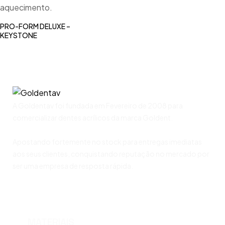
PRO-FORM DELUXE –
KEYSTONE
A Goldentav foi fundada em Fevereiro de 2008 para
comercializar dentes acrílicos da marca Goldent.
Apostando fortemente no stock para entregas imediatas
aos seus clientes, conquistando reputação no mercado por
ser uma empresa de resposta rápida.
MATERIAIS