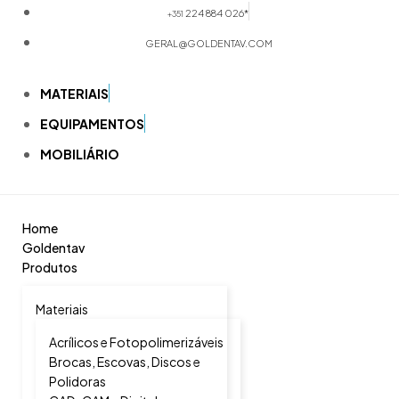
224 884 026*
+351
GERAL@GOLDENTAV.COM
MATERIAIS
EQUIPAMENTOS
MOBILIÁRIO
Home
Goldentav
Produtos
Materiais
Acrílicos e Fotopolimerizáveis
Brocas, Escovas, Discos e
Polidoras