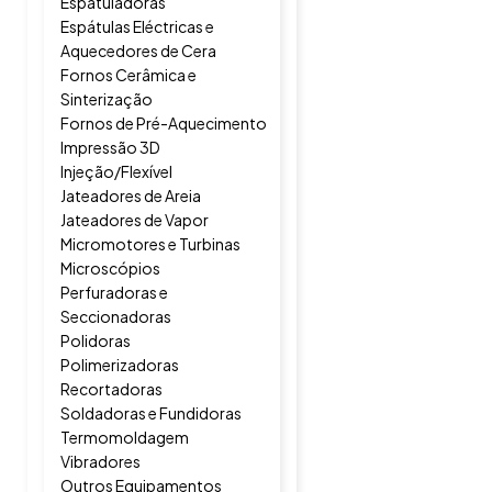
Espatuladoras
Espátulas Eléctricas e
Aquecedores de Cera
Fornos Cerâmica e
Sinterização
Fornos de Pré-Aquecimento
Impressão 3D
Injeção/Flexível
Jateadores de Areia
Jateadores de Vapor
Micromotores e Turbinas
Microscópios
Perfuradoras e
Seccionadoras
Polidoras
Polimerizadoras
Recortadoras
Soldadoras e Fundidoras
Termomoldagem
Vibradores
Outros Equipamentos