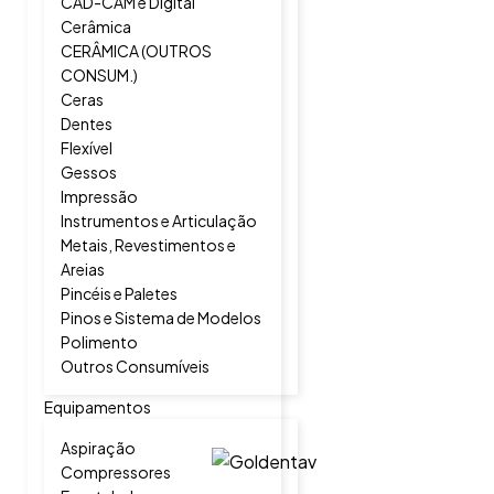
CAD-CAM e Digital
Cerâmica
CERÂMICA (OUTROS
CONSUM.)
Ceras
Dentes
Flexível
Gessos
Impressão
Instrumentos e Articulação
Metais, Revestimentos e
Areias
Pincéis e Paletes
Pinos e Sistema de Modelos
Polimento
Outros Consumíveis
Equipamentos
Aspiração
Compressores