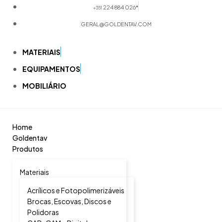
224 884 026*
+351
GERAL@GOLDENTAV.COM
MATERIAIS
EQUIPAMENTOS
MOBILIÁRIO
Home
Goldentav
Produtos
Materiais
Acrílicos e Fotopolimerizáveis
Brocas, Escovas, Discos e
Polidoras