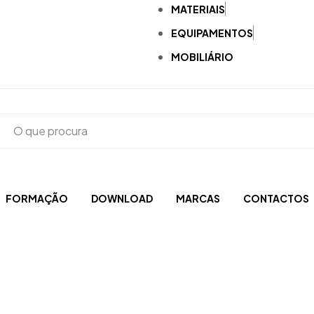
MATERIAIS
EQUIPAMENTOS
MOBILIÁRIO
FORMAÇÃO
DOWNLOAD
MARCAS
CONTACTOS
Acrílicos e Fotopolimerizáveis
Brocas, Escovas, Discos e Polidoras
Aspiração
CAD-CAM e Digital
Compressores