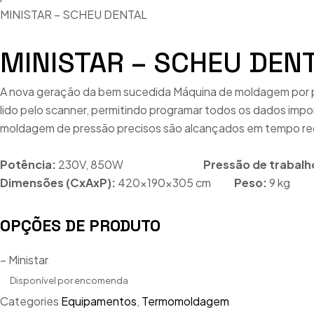
MINISTAR – SCHEU DENTAL
MINISTAR – SCHEU DEN
A nova geração da bem sucedida Máquina de moldagem por pr
lido pelo scanner, permitindo programar todos os dados imp
moldagem de pressão precisos são alcançados em tempo rec
Potência:
230V, 850W
Pressão de trabalh
Dimensões (CxAxP):
420x190x305 cm
Peso:
9 kg
OPÇÕES DE PRODUTO
– Ministar
Disponível por encomenda
Categories
Equipamentos
,
Termomoldagem