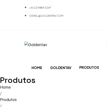
224 884 026*
+351
GERAL@GOLDENTAV.COM
PRODUTOS
HOME
GOLDENTAV
Produtos
Materiais
Home
Equipamentos
/
Produtos
Mobiliário
/