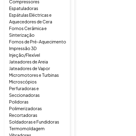
Compressores
Espatuladoras
Espátulas Eléctricas e
Aquecedores de Cera
Fornos Cerâmica e
Sinterização
Fornos de Pré-Aquecimento
Impressão 3D
Injeção/Flexível
Jateadores de Areia
Jateadores de Vapor
Micromotores e Turbinas
Microscópios
Perfuradoras e
Seccionadoras
Polidoras
Polimerizadoras
Recortadoras
Soldadoras e Fundidoras
Termomoldagem
Vibradores