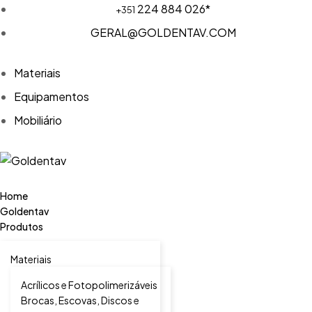
224 884 026*
+351
GERAL@GOLDENTAV.COM
Materiais
Equipamentos
Mobiliário
Home
Goldentav
Produtos
Materiais
Acrílicos e Fotopolimerizáveis
Brocas, Escovas, Discos e