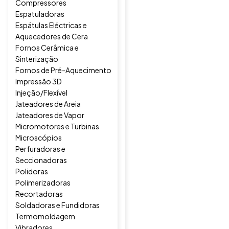
Compressores
Espatuladoras
Espátulas Eléctricas e
Aquecedores de Cera
Fornos Cerâmica e
Sinterização
Fornos de Pré-Aquecimento
Impressão 3D
Injeção/Flexível
Jateadores de Areia
Jateadores de Vapor
Micromotores e Turbinas
Microscópios
Perfuradoras e
Seccionadoras
Polidoras
Polimerizadoras
Recortadoras
Soldadoras e Fundidoras
Termomoldagem
Vibradores