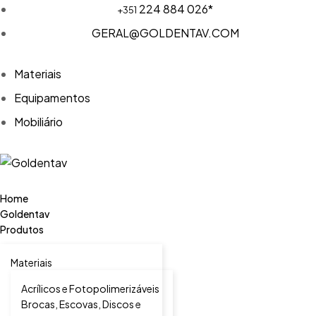
224 884 026*
+351
GERAL@GOLDENTAV.COM
Materiais
Equipamentos
Mobiliário
Home
Goldentav
Produtos
Materiais
Acrílicos e Fotopolimerizáveis
Brocas, Escovas, Discos e