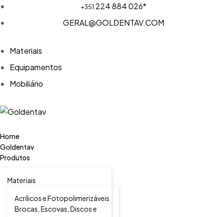
224 884 026*
+351
GERAL@GOLDENTAV.COM
Materiais
Equipamentos
Mobiliário
Home
Goldentav
Produtos
Materiais
Acrílicos e Fotopolimerizáveis
Brocas, Escovas, Discos e