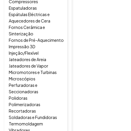
Compressores
Espatuladoras
Espátulas Eléctricas e
Aquecedores de Cera
Fornos Cerâmica e
Sinterização
Fornos de Pré-Aquecimento
Impressão 3D
Injeção/Flexível
Jateadores de Areia
Jateadores de Vapor
Micromotores e Turbinas
Microscópios
Perfuradoras e
Seccionadoras
Polidoras
Polimerizadoras
Recortadoras
Soldadoras e Fundidoras
Termomoldagem
Vibradores