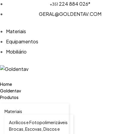
224 884 026*
+351
GERAL@GOLDENTAV.COM
Materiais
Equipamentos
Mobiliário
Home
Goldentav
Produtos
Materiais
Acrílicos e Fotopolimerizáveis
Brocas, Escovas, Discos e