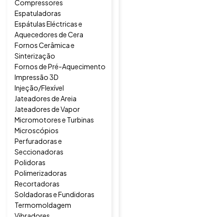
Compressores
Espatuladoras
Espátulas Eléctricas e
Aquecedores de Cera
Fornos Cerâmica e
Sinterização
Fornos de Pré-Aquecimento
Impressão 3D
Injeção/Flexível
Jateadores de Areia
Jateadores de Vapor
Micromotores e Turbinas
Microscópios
Perfuradoras e
Seccionadoras
Polidoras
Polimerizadoras
Recortadoras
Soldadoras e Fundidoras
Termomoldagem
Vibradores