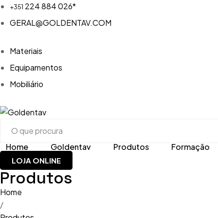
224 884 026*
+351
GERAL@GOLDENTAV.COM
Materiais
Equipamentos
Mobiliário
Home
Goldentav
Produtos
Formação
LOJA ONLINE
Materiais
Acrílico
Produtos
Equipamentos
Brocas, 
Home
Aspiraç
/
Mobiliário
CAD-CAM
Produtos
Compres