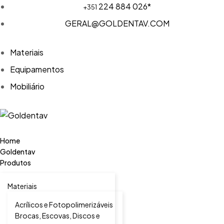
224 884 026*
+351
GERAL@GOLDENTAV.COM
Materiais
Equipamentos
Mobiliário
Home
Goldentav
Produtos
Materiais
Acrílicos e Fotopolimerizáveis
Brocas, Escovas, Discos e