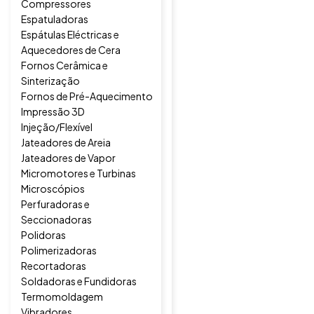
Compressores
Espatuladoras
Espátulas Eléctricas e
Aquecedores de Cera
Fornos Cerâmica e
Sinterização
Fornos de Pré-Aquecimento
Impressão 3D
Injeção/Flexível
Jateadores de Areia
Jateadores de Vapor
Micromotores e Turbinas
Microscópios
Perfuradoras e
Seccionadoras
Polidoras
Polimerizadoras
Recortadoras
Soldadoras e Fundidoras
Termomoldagem
Vibradores