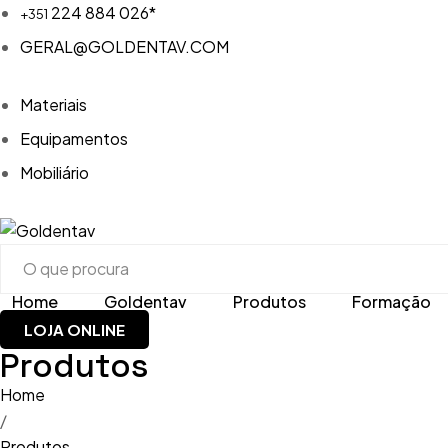
224 884 026*
+351
GERAL@GOLDENTAV.COM
Materiais
Equipamentos
Mobiliário
Home
Goldentav
Produtos
Formação
LOJA ONLINE
Materiais
Acrílico
Produtos
Equipamentos
Brocas, 
Home
Aspiraç
/
Mobiliário
CAD-CAM
Produtos
Compres