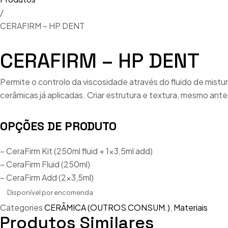
/
Cerâmic
Espatul
CERAFIRM – HP DENT
CERÂMI
Espátula
CERAFIRM – HP DENT
Ceras
Fornos C
Dentes
Permite o controlo da viscosidade através do fluido de mistu
Fornos 
cerâmicas já aplicadas. Criar estrutura e textura, mesmo ante
Flexível
Impress
Gessos
OPÇÕES DE PRODUTO
Injeção/
Impress
Jateador
– CeraFirm Kit (250ml fluid + 1×3,5ml add)
Instrume
– CeraFirm Fluid (250ml)
Jateado
– CeraFirm Add (2×3,5ml)
Metais, 
Micromot
Disponível por encomenda
Pincéis 
Categories
CERÂMICA (OUTROS CONSUM.)
,
Materiais
Microsc
Produtos Similares
Pinos e 