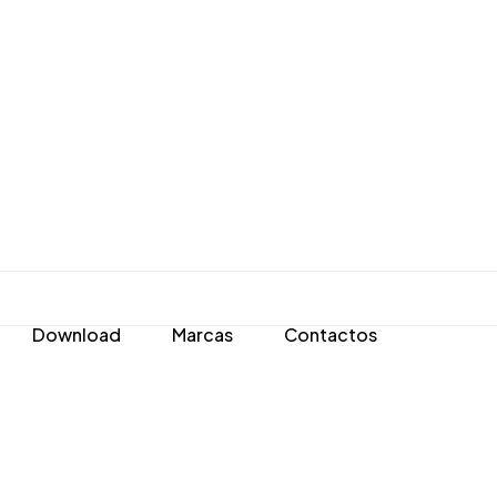
Download
Marcas
Contactos
s e Fotopolimerizáveis
Escovas, Discos e Polidoras
ão
 e Digital
sores