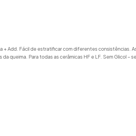
a
adoras
CA (OUTROS CONSUM.)
s Eléctricas e Aquecedores de Cera
erâmica e Sinterização
ra + Add. Fácil de estratificar com diferentes consistências
de Pré-Aquecimento
s da queima. Para todas as cerâmicas HF e LF. Sem Glicol – se
ão 3D
Flexível
ão
es de Areia
ntos e Articulação
res de Vapor
Revestimentos e Areias
ores e Turbinas
e Paletes
ópios
Sistema de Modelos