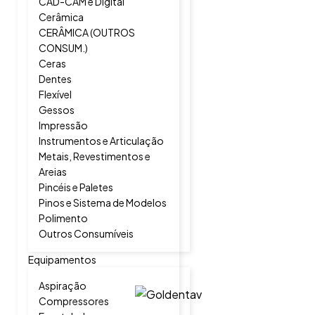
CAD-CAM e Digital
Cerâmica
CERÂMICA (OUTROS
CONSUM.)
Ceras
Dentes
Flexível
Gessos
Impressão
Instrumentos e Articulação
Metais, Revestimentos e
Areias
Pincéis e Paletes
Pinos e Sistema de Modelos
Polimento
Outros Consumíveis
Equipamentos
Aspiração
Compressores