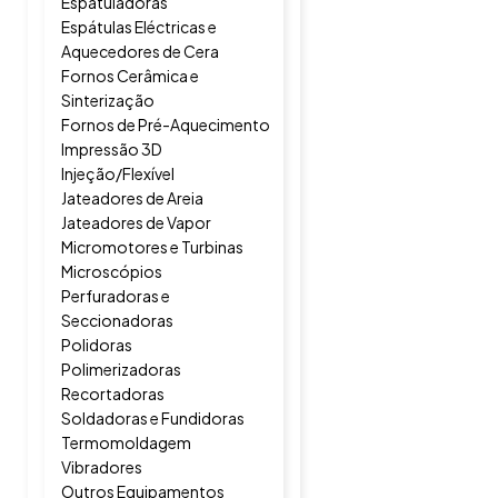
Espatuladoras
Espátulas Eléctricas e
Aquecedores de Cera
Fornos Cerâmica e
Sinterização
Fornos de Pré-Aquecimento
Impressão 3D
Injeção/Flexível
Jateadores de Areia
Jateadores de Vapor
Micromotores e Turbinas
Microscópios
Perfuradoras e
Seccionadoras
Polidoras
Polimerizadoras
Recortadoras
Soldadoras e Fundidoras
Termomoldagem
Vibradores
Outros Equipamentos