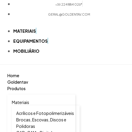
224 884 026*
+351
GERAL@GOLDENTAV.COM
MATERIAIS
EQUIPAMENTOS
MOBILIÁRIO
Home
Goldentav
Produtos
Materiais
Acrílicos e Fotopolimerizáveis
Brocas, Escovas, Discos e
Polidoras