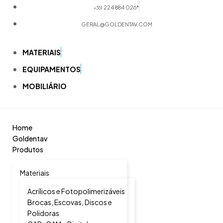
224 884 026*
+351
GERAL@GOLDENTAV.COM
MATERIAIS
EQUIPAMENTOS
MOBILIÁRIO
Home
Goldentav
Produtos
Materiais
Acrílicos e Fotopolimerizáveis
Brocas, Escovas, Discos e
Polidoras