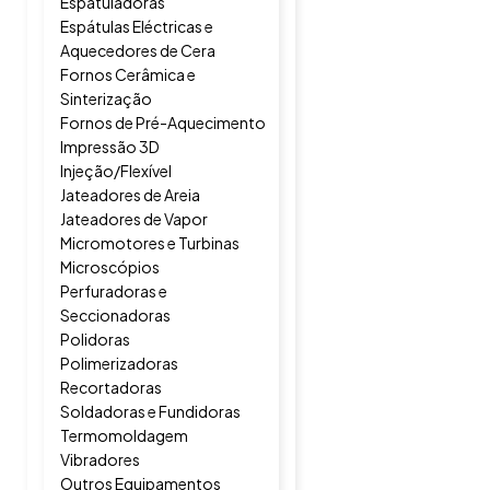
Espatuladoras
Espátulas Eléctricas e
Aquecedores de Cera
Fornos Cerâmica e
Sinterização
Fornos de Pré-Aquecimento
Impressão 3D
Injeção/Flexível
Jateadores de Areia
Jateadores de Vapor
Micromotores e Turbinas
Microscópios
Perfuradoras e
Seccionadoras
Polidoras
Polimerizadoras
Recortadoras
Soldadoras e Fundidoras
Termomoldagem
Vibradores
Outros Equipamentos