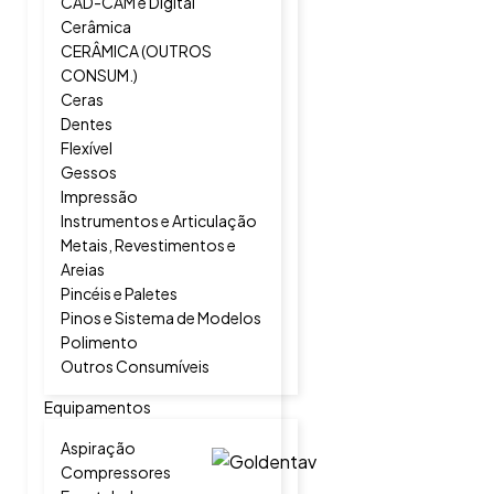
CAD-CAM e Digital
Cerâmica
CERÂMICA (OUTROS
CONSUM.)
Ceras
Dentes
Flexível
Gessos
Impressão
Instrumentos e Articulação
Metais, Revestimentos e
Areias
Pincéis e Paletes
Pinos e Sistema de Modelos
Polimento
Outros Consumíveis
Equipamentos
Aspiração
Compressores