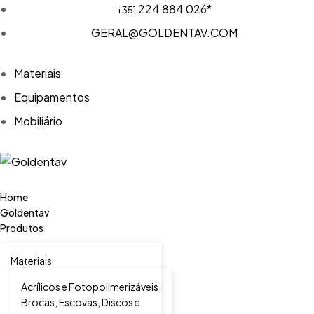
224 884 026*
+351
GERAL@GOLDENTAV.COM
Materiais
Equipamentos
Mobiliário
Home
Goldentav
Produtos
Materiais
Acrílicos e Fotopolimerizáveis
Brocas, Escovas, Discos e