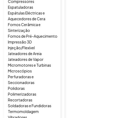
Compressores
Espatuladoras
Espátulas Eléctricas e
Aquecedores de Cera
Fornos Cerâmica e
Sinterização
Fornos de Pré-Aquecimento
Impressão 3D
Injeção/Flexível
Jateadores de Areia
Jateadores de Vapor
Micromotores e Turbinas
Microscópios
Perfuradoras e
Seccionadoras
Polidoras
Polimerizadoras
Recortadoras
Soldadoras e Fundidoras
Termomoldagem
Vibradores