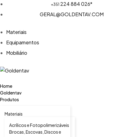
224 884 026*
+351
GERAL@GOLDENTAV.COM
Materiais
Equipamentos
Mobiliário
Home
Goldentav
Produtos
Materiais
Acrílicos e Fotopolimerizáveis
Brocas, Escovas, Discos e