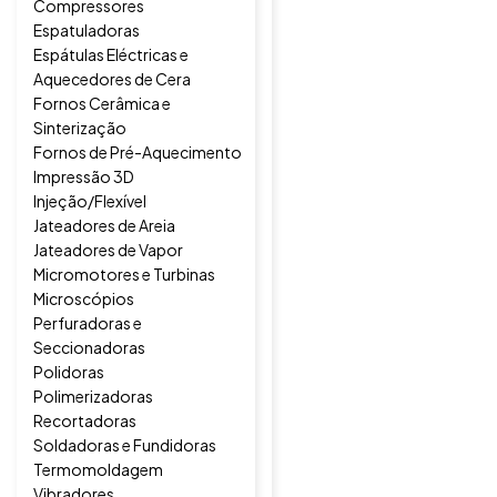
Compressores
Espatuladoras
Espátulas Eléctricas e
Aquecedores de Cera
Fornos Cerâmica e
Sinterização
Fornos de Pré-Aquecimento
Impressão 3D
Injeção/Flexível
Jateadores de Areia
Jateadores de Vapor
Micromotores e Turbinas
Microscópios
Perfuradoras e
Seccionadoras
Polidoras
Polimerizadoras
Recortadoras
Soldadoras e Fundidoras
Termomoldagem
Vibradores