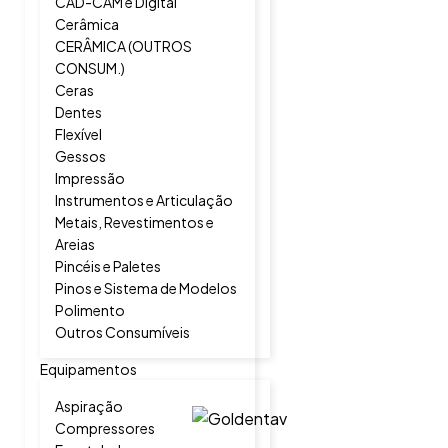
CAD-CAM e Digital
Cerâmica
CERÂMICA (OUTROS
CONSUM.)
Ceras
Dentes
Flexível
Gessos
Impressão
Instrumentos e Articulação
Metais, Revestimentos e
Areias
Pincéis e Paletes
Pinos e Sistema de Modelos
Polimento
Outros Consumíveis
Equipamentos
Aspiração
Compressores