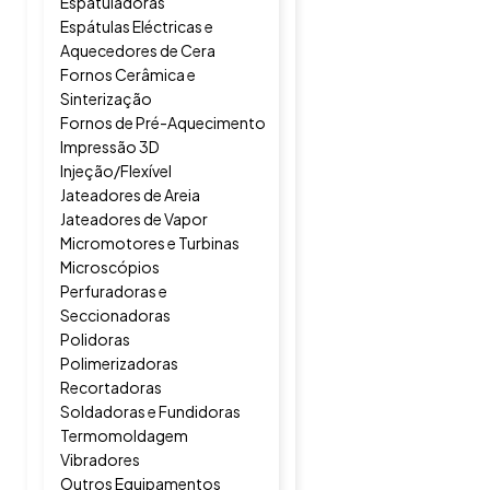
Espatuladoras
Espátulas Eléctricas e
Aquecedores de Cera
Fornos Cerâmica e
Sinterização
Fornos de Pré-Aquecimento
Impressão 3D
Injeção/Flexível
Jateadores de Areia
Jateadores de Vapor
Micromotores e Turbinas
Microscópios
Perfuradoras e
Seccionadoras
Polidoras
Polimerizadoras
Recortadoras
Soldadoras e Fundidoras
Termomoldagem
Vibradores
Outros Equipamentos