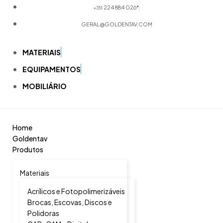
224 884 026*
+351
GERAL@GOLDENTAV.COM
MATERIAIS
EQUIPAMENTOS
MOBILIÁRIO
Home
Goldentav
Produtos
Materiais
Acrílicos e Fotopolimerizáveis
Brocas, Escovas, Discos e
Polidoras