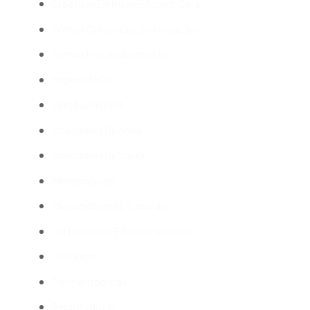
Espátulas Elétricas E Aquec. Cera
Fornos Cerâmica E Sinterização
Fornos Pré-Aquecimento
Impressão 3D
Injeção/Flexível
Jateadores De Areia
Jateadores De Vapor
Microscópios
Micromotores E Turbinas
Perfuradoras E Seccionadoras
Polidoras
Polimerizadoras
Recortadoras