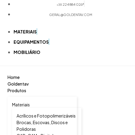
224 884 026*
+351
GERAL@GOLDENTAV.COM
MATERIAIS
EQUIPAMENTOS
MOBILIÁRIO
Home
Goldentav
Produtos
Materiais
Acrílicos e Fotopolimerizáveis
Brocas, Escovas, Discos e
Polidoras