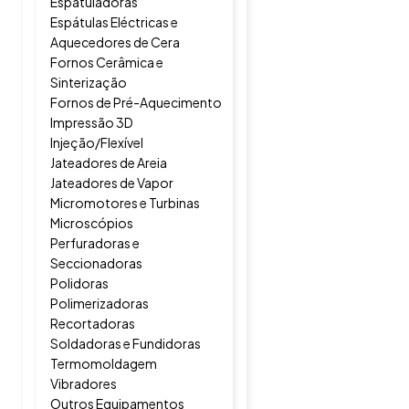
Espatuladoras
Espátulas Eléctricas e
Aquecedores de Cera
Fornos Cerâmica e
Sinterização
Fornos de Pré-Aquecimento
Impressão 3D
Injeção/Flexível
Jateadores de Areia
Jateadores de Vapor
Micromotores e Turbinas
Microscópios
Perfuradoras e
Seccionadoras
Polidoras
Polimerizadoras
Recortadoras
Soldadoras e Fundidoras
Termomoldagem
Vibradores
Outros Equipamentos