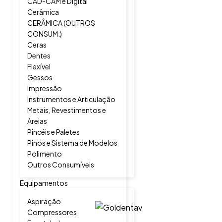
CAD-CAM e Digital
Cerâmica
CERÂMICA (OUTROS
CONSUM.)
Ceras
Dentes
Flexível
Gessos
Impressão
Instrumentos e Articulação
Metais, Revestimentos e
Areias
Pincéis e Paletes
Pinos e Sistema de Modelos
Polimento
Outros Consumíveis
Equipamentos
Aspiração
Compressores