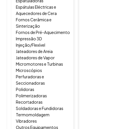
Espatuladoras
Espátulas Eléctricas e
Aquecedores de Cera
Fornos Cerâmica e
Sinterização
Fornos de Pré-Aquecimento
Impressão 3D
Injeção/Flexível
Jateadores de Areia
Jateadores de Vapor
Micromotores e Turbinas
Microscópios
Perfuradoras e
Seccionadoras
Polidoras
Polimerizadoras
Recortadoras
Soldadoras e Fundidoras
Termomoldagem
Vibradores
Outros Equipamentos