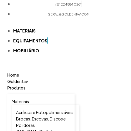
224 884 026*
+351
GERAL@GOLDENTAV.COM
MATERIAIS
EQUIPAMENTOS
MOBILIÁRIO
Home
Goldentav
Produtos
Materiais
Acrílicos e Fotopolimerizáveis
Brocas, Escovas, Discos e
Polidoras