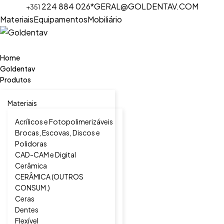
224 884 026*
GERAL@GOLDENTAV.COM
+351
Materiais
Equipamentos
Mobiliário
Home
Goldentav
Produtos
Materiais
Acrílicos e Fotopolimerizáveis
Brocas, Escovas, Discos e
Polidoras
CAD-CAM e Digital
Cerâmica
CERÂMICA (OUTROS
CONSUM.)
Ceras
Dentes
Flexível