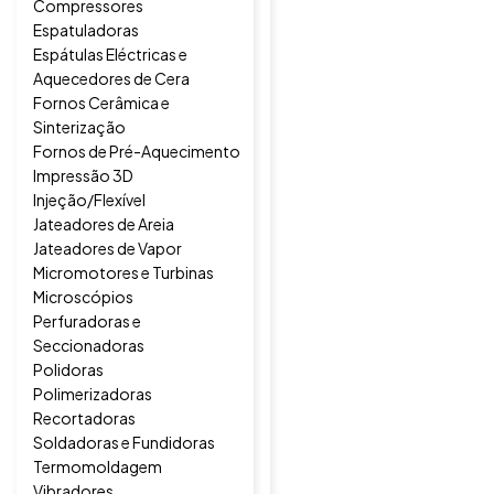
Compressores
Espatuladoras
Espátulas Eléctricas e
Aquecedores de Cera
Fornos Cerâmica e
Sinterização
Fornos de Pré-Aquecimento
Impressão 3D
Injeção/Flexível
Jateadores de Areia
Jateadores de Vapor
Micromotores e Turbinas
Microscópios
Perfuradoras e
Seccionadoras
Polidoras
Polimerizadoras
Recortadoras
Soldadoras e Fundidoras
Termomoldagem
Vibradores