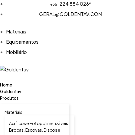
224 884 026*
+351
GERAL@GOLDENTAV.COM
Materiais
Equipamentos
Mobiliário
Home
Goldentav
Produtos
Materiais
Acrílicos e Fotopolimerizáveis
Brocas, Escovas, Discos e