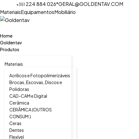
224 884 026*
GERAL@GOLDENTAV.COM
+351
Materiais
Equipamentos
Mobiliário
Home
Goldentav
Produtos
Materiais
Acrílicos e Fotopolimerizáveis
Brocas, Escovas, Discos e
Polidoras
CAD-CAM e Digital
Cerâmica
CERÂMICA (OUTROS
CONSUM.)
Ceras
Dentes
Flexível