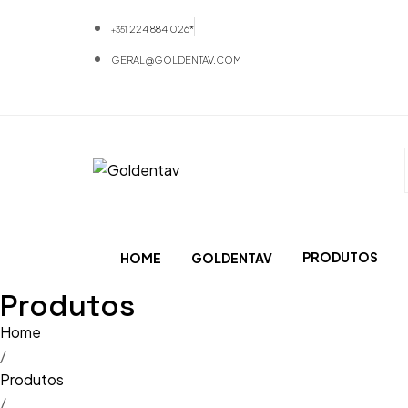
224 884 026*
+351
GERAL@GOLDENTAV.COM
PRODUTOS
HOME
GOLDENTAV
Produtos
Materiais
Home
Equipamentos
/
Produtos
Mobiliário
/