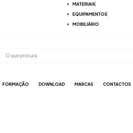
MATERIAIS
EQUIPAMENTOS
MOBILIÁRIO
FORMAÇÃO
DOWNLOAD
MARCAS
CONTACTOS
Acrílicos e Fotopolimerizáveis
Brocas, Escovas, Discos e Polidoras
Aspiração
CAD-CAM e Digital
Compressores