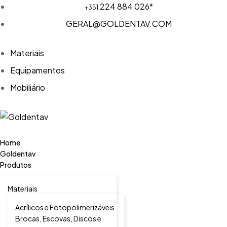
224 884 026*
+351
GERAL@GOLDENTAV.COM
Materiais
Equipamentos
Mobiliário
Home
Goldentav
Produtos
Materiais
Acrílicos e Fotopolimerizáveis
Brocas, Escovas, Discos e