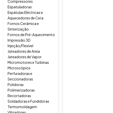
Compressores
Espatuladoras
Espátulas Eléctricas e
Aquecedores de Cera
Fornos Cerâmica e
Sinterização
Fornos de Pré-Aquecimento
Impressão 3D
Injeção/Flexível
Jateadores de Areia
Jateadores de Vapor
Micromotores e Turbinas
Microscópios
Perfuradoras e
Seccionadoras
Polidoras
Polimerizadoras
Recortadoras
Soldadoras e Fundidoras
Termomoldagem
Vibradores