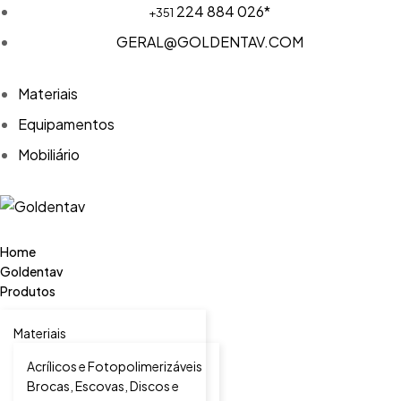
224 884 026*
+351
GERAL@GOLDENTAV.COM
Materiais
Equipamentos
Mobiliário
Home
Goldentav
Produtos
Materiais
Acrílicos e Fotopolimerizáveis
Brocas, Escovas, Discos e