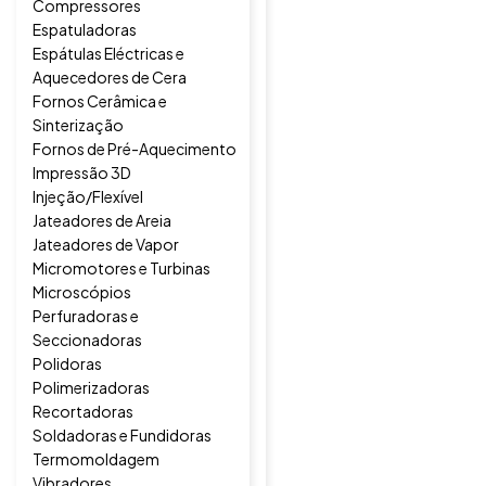
Compressores
Espatuladoras
Espátulas Eléctricas e
Aquecedores de Cera
Fornos Cerâmica e
Sinterização
Fornos de Pré-Aquecimento
Impressão 3D
Injeção/Flexível
Jateadores de Areia
Jateadores de Vapor
Micromotores e Turbinas
Microscópios
Perfuradoras e
Seccionadoras
Polidoras
Polimerizadoras
Recortadoras
Soldadoras e Fundidoras
Termomoldagem
Vibradores