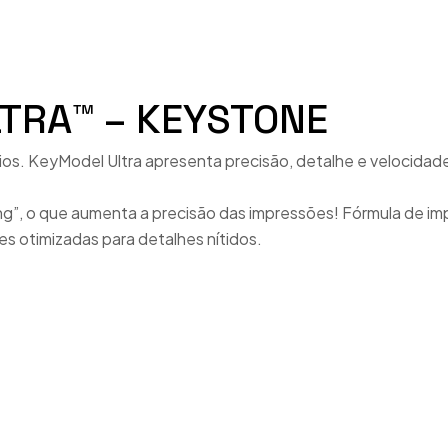
a
adoras
CA (OUTROS CONSUM.)
s Eléctricas e Aquecedores de Cera
TRA™ – KEYSTONE
erâmica e Sinterização
os. KeyModel Ultra apresenta precisão, detalhe e velocidad
de Pré-Aquecimento
ão 3D
eling”, o que aumenta a precisão das impressões! Fórmula de
s otimizadas para detalhes nítidos.
Flexível
ão
es de Areia
ntos e Articulação
res de Vapor
Revestimentos e Areias
ores e Turbinas
e Paletes
ópios
Sistema de Modelos