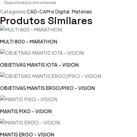
Disponível por encomenda
Perfura
Categories
CAD-CAM e Digital
,
Materiais
Polimen
Polidora
Produtos Similares
Outros 
Polimeri
MULTI 800 – MARATHON
Recorta
Soldador
OBJETIVAS MANTIS IOTA – VISION
Termom
Vibrador
OBJETIVAS MANTIS ERGO/PIXO – VISION
Outros 
MANTIS PIXO – VISION
MANTIS ERGO – VISION