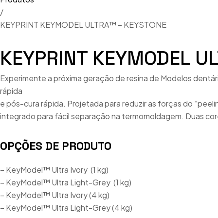
/
Cerâmic
Espatul
KEYPRINT KEYMODEL ULTRA™ – KEYSTONE
CERÂMI
Espátula
KEYPRINT KEYMODEL UL
Ceras
Fornos C
Dentes
Experimente a próxima geração de resina de Modelos dentári
Fornos 
rápida
Flexível
Impress
e pós-cura rápida. Projetada para reduzir as forças do “pe
Gessos
integrado para fácil separação na termomoldagem. Duas core
Injeção/
Impress
Jateador
OPÇÕES DE PRODUTO
Instrume
Jateado
– KeyModel™ Ultra Ivory (1 kg)
Metais, 
– KeyModel™ Ultra Light-Grey (1 kg)
Micromot
– KeyModel™ Ultra Ivory (4 kg)
Pincéis 
Microsc
– KeyModel™ Ultra Light-Grey (4 kg)
Pinos e 