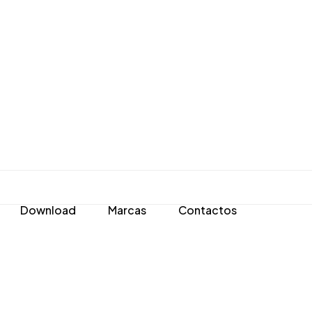
Download
Marcas
Contactos
s e Fotopolimerizáveis
Escovas, Discos e Polidoras
ão
 e Digital
sores