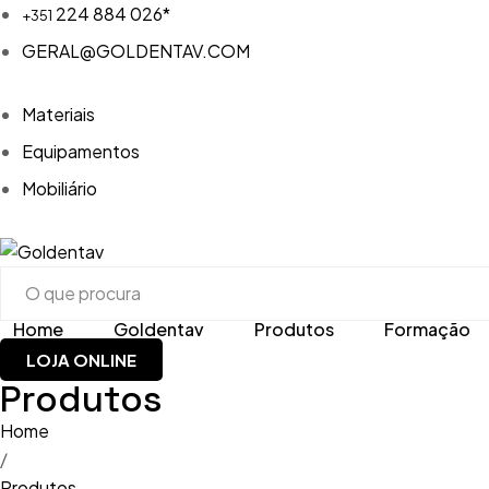
224 884 026*
+351
GERAL@GOLDENTAV.COM
Materiais
Equipamentos
Mobiliário
Home
Goldentav
Produtos
Formação
LOJA ONLINE
Materiais
Acrílico
Produtos
Equipamentos
Brocas, 
Home
Aspiraç
/
Mobiliário
CAD-CAM
Produtos
Compres