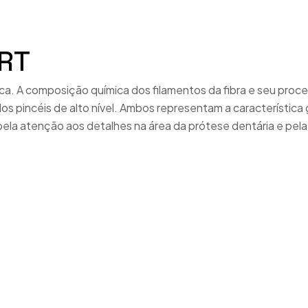
Cerâmica
Espatuladoras
CERÂMICA (OUTROS CONSUM.)
ERT
Espátulas Eléctricas e Aquecedores de Cera
Ceras
Fornos Cerâmica e Sinterização
ônica. A composição química dos filamentos da fibra e seu pr
Dentes
s pincéis de alto nível. Ambos representam a característica
Fornos de Pré-Aquecimento
a pela atenção aos detalhes na área da prótese dentária e pel
Flexível
Impressão 3D
Gessos
Injeção/Flexível
Impressão
Jateadores de Areia
Instrumentos e Articulação
Jateadores de Vapor
Metais, Revestimentos e Areias
Micromotores e Turbinas
Pincéis e Paletes
Microscópios
Pinos e Sistema de Modelos