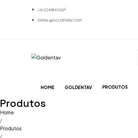
224 884 026*
+351
GERAL@GOLDENTAV.COM
PRODUTOS
HOME
GOLDENTAV
Produtos
Materiais
Home
Equipamentos
/
Produtos
Mobiliário
/