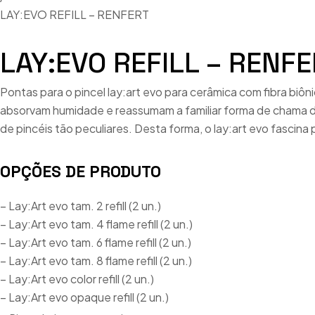
LAY:EVO REFILL – RENFERT
LAY:EVO REFILL – RENF
Pontas para o pincel lay:art evo para cerâmica com fibra bi
absorvam humidade e reassumam a familiar forma de chama do
de pincéis tão peculiares. Desta forma, o lay:art evo fascin
OPÇÕES DE PRODUTO
– Lay:Art evo tam. 2 refill (2 un.)
– Lay:Art evo tam. 4 flame refill (2 un.)
– Lay:Art evo tam. 6 flame refill (2 un.)
– Lay:Art evo tam. 8 flame refill (2 un.)
– Lay:Art evo color refill (2 un.)
– Lay:Art evo opaque refill (2 un.)