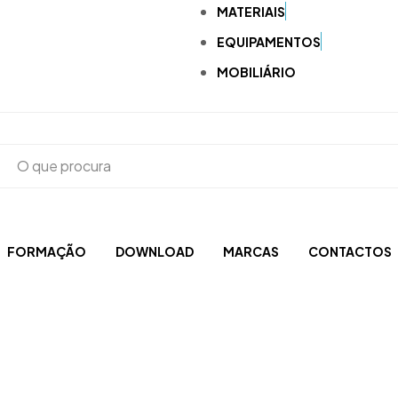
MATERIAIS
EQUIPAMENTOS
MOBILIÁRIO
FORMAÇÃO
DOWNLOAD
MARCAS
CONTACTOS
Acrílicos e Fotopolimerizáveis
Brocas, Escovas, Discos e Polidoras
Aspiração
CAD-CAM e Digital
Compressores