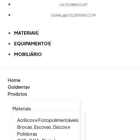
224 884 026*
+351
GERAL@GOLDENTAV.COM
MATERIAIS
EQUIPAMENTOS
MOBILIÁRIO
Home
Goldentav
Produtos
Materiais
Acrílicos e Fotopolimerizáveis
Brocas, Escovas, Discos e
Polidoras