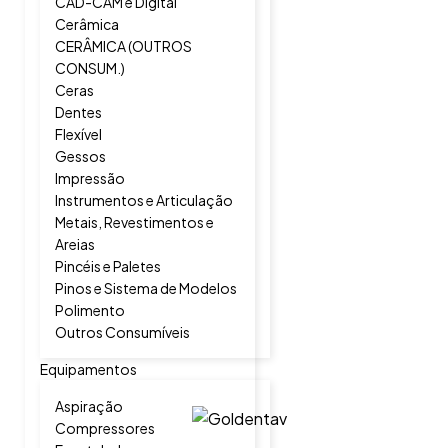
CAD-CAM e Digital
Cerâmica
CERÂMICA (OUTROS
CONSUM.)
Ceras
Dentes
Flexível
Gessos
Impressão
Instrumentos e Articulação
Metais, Revestimentos e
Areias
Pincéis e Paletes
Pinos e Sistema de Modelos
Polimento
Outros Consumíveis
Equipamentos
Aspiração
Compressores