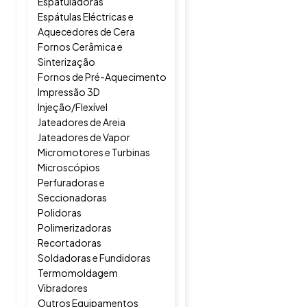
Espatuladoras
Espátulas Eléctricas e
Aquecedores de Cera
Fornos Cerâmica e
Sinterização
Fornos de Pré-Aquecimento
Impressão 3D
Injeção/Flexível
Jateadores de Areia
Jateadores de Vapor
Micromotores e Turbinas
Microscópios
Perfuradoras e
Seccionadoras
Polidoras
Polimerizadoras
Recortadoras
Soldadoras e Fundidoras
Termomoldagem
Vibradores
Outros Equipamentos