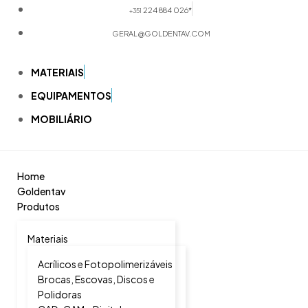
224 884 026*
+351
GERAL@GOLDENTAV.COM
MATERIAIS
EQUIPAMENTOS
MOBILIÁRIO
Home
Goldentav
Produtos
Materiais
Acrílicos e Fotopolimerizáveis
Brocas, Escovas, Discos e
Polidoras