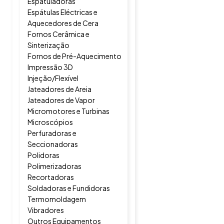
Espatuladoras
Espátulas Eléctricas e
Aquecedores de Cera
Fornos Cerâmica e
Sinterização
Fornos de Pré-Aquecimento
Impressão 3D
Injeção/Flexível
Jateadores de Areia
Jateadores de Vapor
Micromotores e Turbinas
Microscópios
Perfuradoras e
Seccionadoras
Polidoras
Polimerizadoras
Recortadoras
Soldadoras e Fundidoras
Termomoldagem
Vibradores
Outros Equipamentos