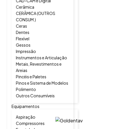
CAD-CAM e Digital
Cerâmica
CERÂMICA (OUTROS
CONSUM.)
Ceras
Dentes
Flexível
Gessos
Impressão
Instrumentos e Articulação
Metais, Revestimentos e
Areias
Pincéis e Paletes
Pinos e Sistema de Modelos
Polimento
Outros Consumíveis
Equipamentos
Aspiração
Compressores