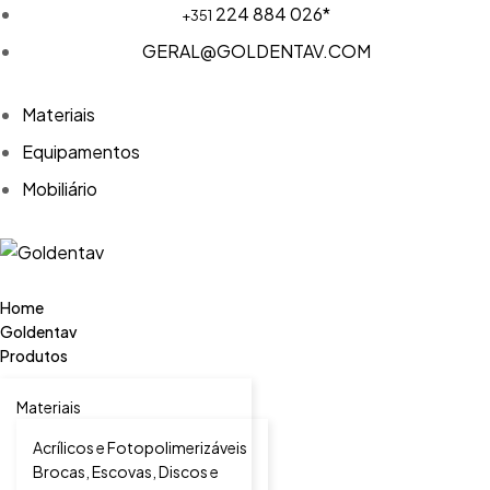
224 884 026*
+351
GERAL@GOLDENTAV.COM
Materiais
Equipamentos
Mobiliário
Home
Goldentav
Produtos
Materiais
Acrílicos e Fotopolimerizáveis
Brocas, Escovas, Discos e