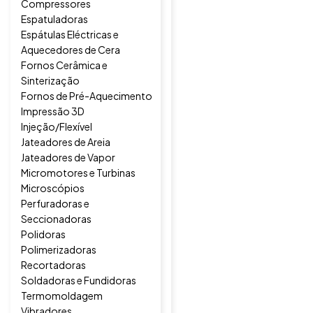
Compressores
Espatuladoras
Espátulas Eléctricas e
Aquecedores de Cera
Fornos Cerâmica e
Sinterização
Fornos de Pré-Aquecimento
Impressão 3D
Injeção/Flexível
Jateadores de Areia
Jateadores de Vapor
Micromotores e Turbinas
Microscópios
Perfuradoras e
Seccionadoras
Polidoras
Polimerizadoras
Recortadoras
Soldadoras e Fundidoras
Termomoldagem
Vibradores