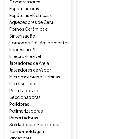
Compressores
Espatuladoras
Espátulas Eléctricas e
Aquecedores de Cera
Fornos Cerâmica e
Sinterização
Fornos de Pré-Aquecimento
Impressão 3D
Injeção/Flexível
Jateadores de Areia
Jateadores de Vapor
Micromotores e Turbinas
Microscópios
Perfuradoras e
Seccionadoras
Polidoras
Polimerizadoras
Recortadoras
Soldadoras e Fundidoras
Termomoldagem
Vibradores