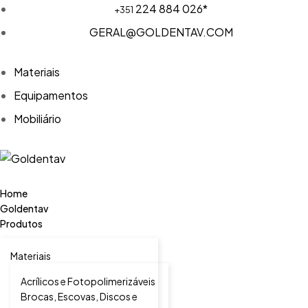
224 884 026*
+351
GERAL@GOLDENTAV.COM
Materiais
Equipamentos
Mobiliário
Home
Goldentav
Produtos
Materiais
Acrílicos e Fotopolimerizáveis
Brocas, Escovas, Discos e