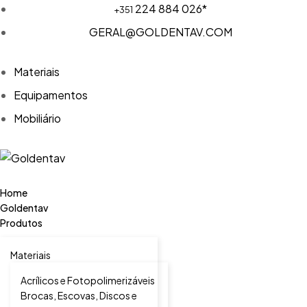
224 884 026*
+351
GERAL@GOLDENTAV.COM
Materiais
Equipamentos
Mobiliário
Home
Goldentav
Produtos
Materiais
Acrílicos e Fotopolimerizáveis
Brocas, Escovas, Discos e