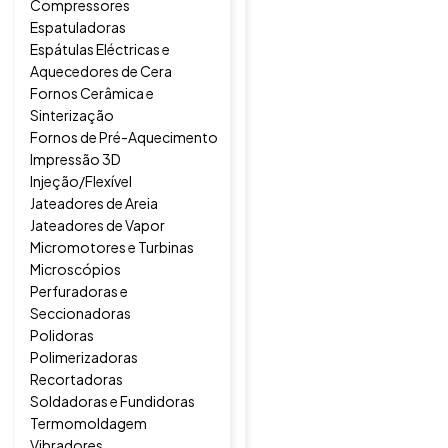
Compressores
Espatuladoras
Espátulas Eléctricas e
Aquecedores de Cera
Fornos Cerâmica e
Sinterização
Fornos de Pré-Aquecimento
Impressão 3D
Injeção/Flexível
Jateadores de Areia
Jateadores de Vapor
Micromotores e Turbinas
Microscópios
Perfuradoras e
Seccionadoras
Polidoras
Polimerizadoras
Recortadoras
Soldadoras e Fundidoras
Termomoldagem
Vibradores