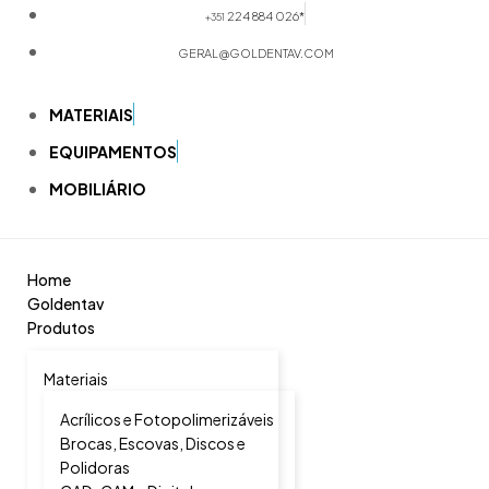
224 884 026*
+351
GERAL@GOLDENTAV.COM
MATERIAIS
EQUIPAMENTOS
MOBILIÁRIO
Home
Goldentav
Produtos
Materiais
Acrílicos e Fotopolimerizáveis
Brocas, Escovas, Discos e
Polidoras