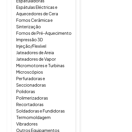
Espatuladoras
Espátulas Eléctricas e
Aquecedores de Cera
Fornos Cerâmica e
Sinterização
Fornos de Pré-Aquecimento
Impressão 3D
Injeção/Flexível
Jateadores de Areia
Jateadores de Vapor
Micromotores e Turbinas
Microscópios
Perfuradoras e
Seccionadoras
Polidoras
Polimerizadoras
Recortadoras
Soldadoras e Fundidoras
Termomoldagem
Vibradores
Outros Equipamentos