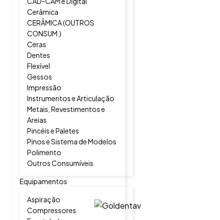
CAD-CAM e Digital
Cerâmica
CERÂMICA (OUTROS
CONSUM.)
Ceras
Dentes
Flexível
Gessos
Impressão
Instrumentos e Articulação
Metais, Revestimentos e
Areias
Pincéis e Paletes
Pinos e Sistema de Modelos
Polimento
Outros Consumíveis
Equipamentos
Aspiração
Compressores