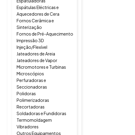
Espatuladoras
Espátulas Eléctricas e
Aquecedores de Cera
Fornos Cerâmica e
Sinterização
Fornos de Pré-Aquecimento
Impressão 3D
Injeção/Flexível
Jateadores de Areia
Jateadores de Vapor
Micromotores e Turbinas
Microscópios
Perfuradoras e
Seccionadoras
Polidoras
Polimerizadoras
Recortadoras
Soldadoras e Fundidoras
Termomoldagem
Vibradores
Outros Equipamentos