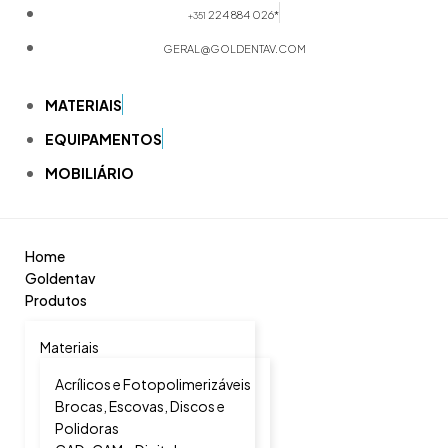
224 884 026*
+351
GERAL@GOLDENTAV.COM
MATERIAIS
EQUIPAMENTOS
MOBILIÁRIO
Home
Goldentav
Produtos
Materiais
Acrílicos e Fotopolimerizáveis
Brocas, Escovas, Discos e
Polidoras