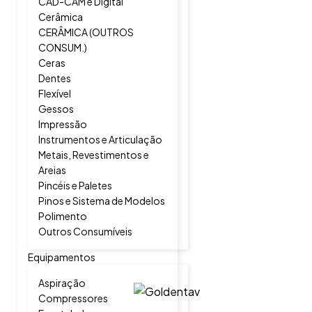
CAD-CAM e Digital
Cerâmica
CERÂMICA (OUTROS
CONSUM.)
Ceras
Dentes
Flexível
Gessos
Impressão
Instrumentos e Articulação
Metais, Revestimentos e
Areias
Pincéis e Paletes
Pinos e Sistema de Modelos
Polimento
Outros Consumíveis
Equipamentos
Aspiração
Compressores