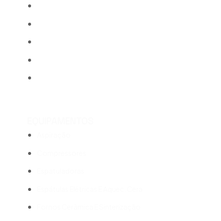
Metais, Revestimentos e Areias
Pincéis e Paletes
Pinos e Sistema de Modelos
Polimento
Outros
EQUIPAMENTOS
Aspiração
Compressores
Espatuladoras
Espátulas Elétricas E Aquec. Cera
Fornos Cerâmica E Sinterização