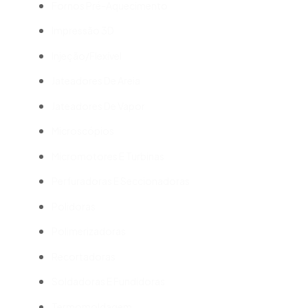
Fornos Pré-Aquecimento
Impressão 3D
Injeção/Flexível
Jateadores De Areia
Jateadores De Vapor
Microscópios
Micromotores E Turbinas
Perfuradoras E Seccionadoras
Polidoras
Polimerizadoras
Recortadoras
Soldadoras E Fundidoras
Termomoldagem