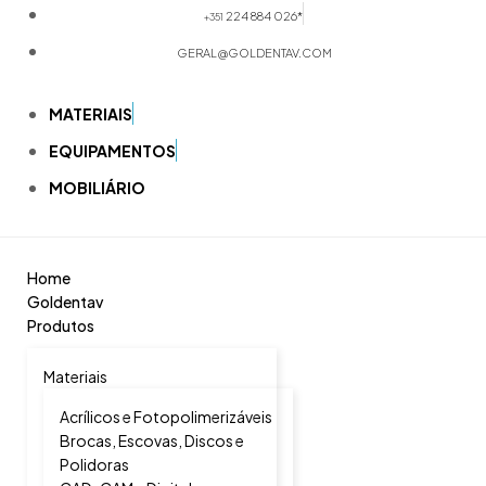
224 884 026*
+351
GERAL@GOLDENTAV.COM
MATERIAIS
EQUIPAMENTOS
MOBILIÁRIO
Home
Goldentav
Produtos
Materiais
Acrílicos e Fotopolimerizáveis
Brocas, Escovas, Discos e
Polidoras