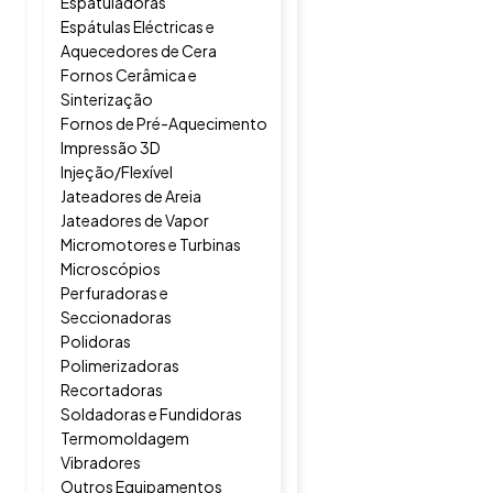
Espatuladoras
Espátulas Eléctricas e
Aquecedores de Cera
Fornos Cerâmica e
Sinterização
Fornos de Pré-Aquecimento
Impressão 3D
Injeção/Flexível
Jateadores de Areia
Jateadores de Vapor
Micromotores e Turbinas
Microscópios
Perfuradoras e
Seccionadoras
Polidoras
Polimerizadoras
Recortadoras
Soldadoras e Fundidoras
Termomoldagem
Vibradores
Outros Equipamentos