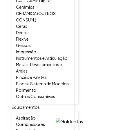
CAD-CAM e Digital
Cerâmica
CERÂMICA (OUTROS
CONSUM.)
Ceras
Dentes
Flexível
Gessos
Impressão
Instrumentos e Articulação
Metais, Revestimentos e
Areias
Pincéis e Paletes
Pinos e Sistema de Modelos
Polimento
Outros Consumíveis
Equipamentos
Aspiração
Compressores