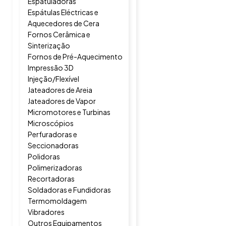
Espatuladoras
Espátulas Eléctricas e
Aquecedores de Cera
Fornos Cerâmica e
Sinterização
Fornos de Pré-Aquecimento
Impressão 3D
Injeção/Flexível
Jateadores de Areia
Jateadores de Vapor
Micromotores e Turbinas
Microscópios
Perfuradoras e
Seccionadoras
Polidoras
Polimerizadoras
Recortadoras
Soldadoras e Fundidoras
Termomoldagem
Vibradores
Outros Equipamentos