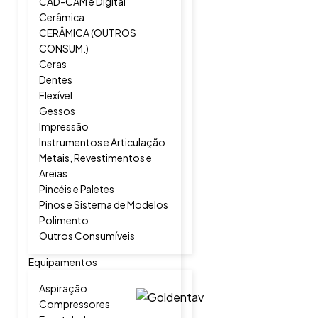
CAD-CAM e Digital
Cerâmica
CERÂMICA (OUTROS
CONSUM.)
Ceras
Dentes
Flexível
Gessos
Impressão
Instrumentos e Articulação
Metais, Revestimentos e
Areias
Pincéis e Paletes
Pinos e Sistema de Modelos
Polimento
Outros Consumíveis
Equipamentos
Aspiração
Compressores