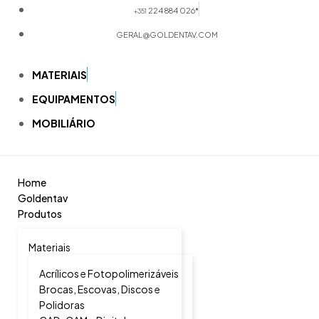
224 884 026*
+351
GERAL@GOLDENTAV.COM
MATERIAIS
EQUIPAMENTOS
MOBILIÁRIO
Home
Goldentav
Produtos
Materiais
Acrílicos e Fotopolimerizáveis
Brocas, Escovas, Discos e
Polidoras