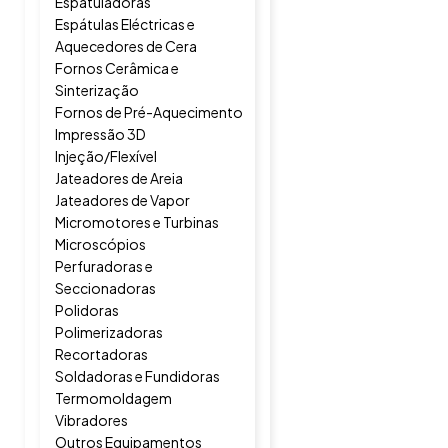
Espatuladoras
Espátulas Eléctricas e
Aquecedores de Cera
Fornos Cerâmica e
Sinterização
Fornos de Pré-Aquecimento
Impressão 3D
Injeção/Flexível
Jateadores de Areia
Jateadores de Vapor
Micromotores e Turbinas
Microscópios
Perfuradoras e
Seccionadoras
Polidoras
Polimerizadoras
Recortadoras
Soldadoras e Fundidoras
Termomoldagem
Vibradores
Outros Equipamentos