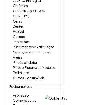
CAD-CAM e Digital
Cerâmica
CERÂMICA (OUTROS
CONSUM.)
Ceras
Dentes
Flexível
Gessos
Impressão
Instrumentos e Articulação
Metais, Revestimentos e
Areias
Pincéis e Paletes
Pinos e Sistema de Modelos
Polimento
Outros Consumíveis
Equipamentos
Aspiração
Compressores