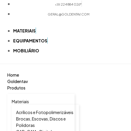
224 884 026*
+351
GERAL@GOLDENTAV.COM
MATERIAIS
EQUIPAMENTOS
MOBILIÁRIO
Home
Goldentav
Produtos
Materiais
Acrílicos e Fotopolimerizáveis
Brocas, Escovas, Discos e
Polidoras