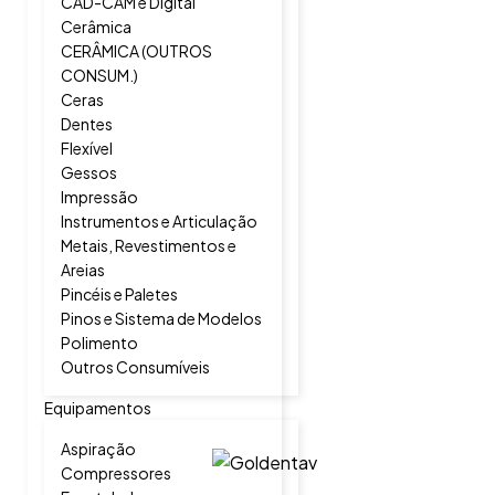
CAD-CAM e Digital
Cerâmica
CERÂMICA (OUTROS
CONSUM.)
Ceras
Dentes
Flexível
Gessos
Impressão
Instrumentos e Articulação
Metais, Revestimentos e
Areias
Pincéis e Paletes
Pinos e Sistema de Modelos
Polimento
Outros Consumíveis
Equipamentos
Aspiração
Compressores