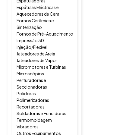
Espatuladoras
Espátulas Eléctricas e
Aquecedores de Cera
Fornos Cerâmica e
Sinterização
Fornos de Pré-Aquecimento
Impressão 3D
Injeção/Flexível
Jateadores de Areia
Jateadores de Vapor
Micromotores e Turbinas
Microscópios
Perfuradoras e
Seccionadoras
Polidoras
Polimerizadoras
Recortadoras
Soldadoras e Fundidoras
Termomoldagem
Vibradores
Outros Equipamentos