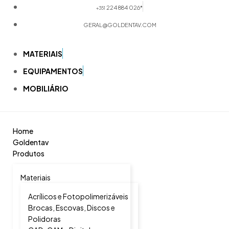
224 884 026*
+351
GERAL@GOLDENTAV.COM
MATERIAIS
EQUIPAMENTOS
MOBILIÁRIO
Home
Goldentav
Produtos
Materiais
Acrílicos e Fotopolimerizáveis
Brocas, Escovas, Discos e
Polidoras