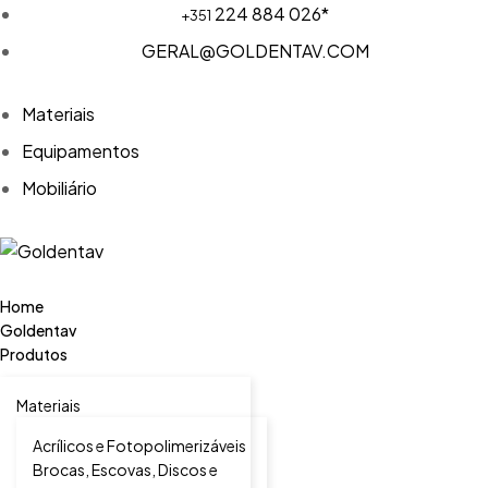
224 884 026*
+351
GERAL@GOLDENTAV.COM
Materiais
Equipamentos
Mobiliário
Home
Goldentav
Produtos
Materiais
Acrílicos e Fotopolimerizáveis
Brocas, Escovas, Discos e