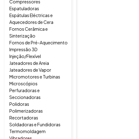
Compressores
Espatuladoras
Espátulas Eléctricas e
Aquecedores de Cera
Fornos Cerâmica e
Sinterização
Fornos de Pré-Aquecimento
Impressão 3D
Injeção/Flexível
Jateadores de Areia
Jateadores de Vapor
Micromotores e Turbinas
Microscópios
Perfuradoras e
Seccionadoras
Polidoras
Polimerizadoras
Recortadoras
Soldadoras e Fundidoras
Termomoldagem
Vibradores